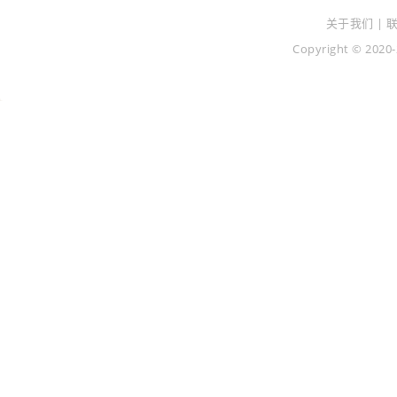
关于我们 | 
Copyright © 2