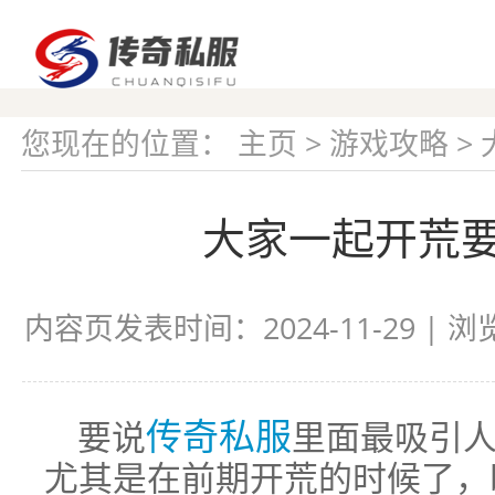
您现在的位置：
主页
>
游戏攻略
>
大家一起开荒
内容页发表时间：2024-11-29 | 
传奇私服
要说
里面最吸引人
尤其是在前期开荒的时候了，b