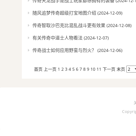
传奇天龙战手是战士玩家都想拥有的装备
(2024-12-
随风追梦传奇超级打宝地图介绍
(2024-12-09)
传奇智取沙巴克比混乱战斗更有效果
(2024-12-08)
有关传奇中道士人物看法
(2024-12-07)
传奇战士如何应用野蛮与烈火？
(2024-12-06)
首页
上一页
1
2
3
4
5
6
7
8
9
10
11
下一页
末页
Copyr