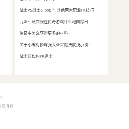
战士VS战士& bsp;与其他两大职业PK技巧
九幽七煞衣服在传奇游戏什么地图爆出
传奇中怎么获得更多的材料
关于小编对修炼强大圣言魔法肤浅小谈！
战士该如何PK道士
心
站 版权所有