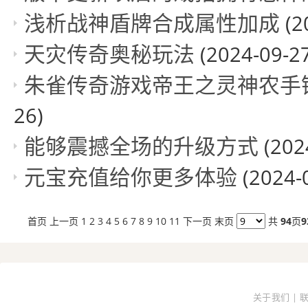
浅析战神盾牌合成属性加成
(2
天灾传奇奥秘玩法
(2024-09-27
朱雀传奇游戏帝王之灵神农手
26)
能够震撼全场的升级方式
(202
元宝充值给你更多体验
(2024-
首页
上一页
1
2
3
4
5
6
7
8
9
10
11
下一页
末页
共
94
页
9
关于我们 | 